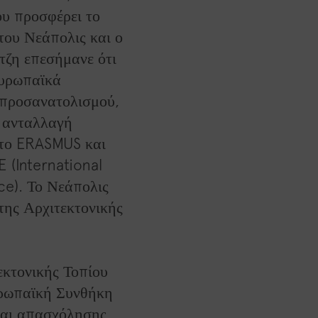
ου προσφέρει το
του Νεάπολις και ο
τζη επεσήμανε ότι
Ευρωπαϊκά
 προσανατολισμού,
ν ανταλλαγή
 το ERASMUS και
 (International
ce). Το Νεάπολις
της Αρχιτεκτονικής
κτονικής Τοπίου
υρωπαϊκή Συνθήκη
 και απασχόλησης