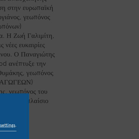
αση στην ευρωπαϊκή
ογιάνος, γεωπόνος
ωπόνων)
α. Η Ζωή Γαλιμίτη,
 νέες ευκαιρίες
ινου. Ο Παναγιώτης
od ανέπτυξε την
 Θυμάκης, γεωπόνος
ΕΞΑΓΩΓΕΩΝ)
ης, γεωπόνος του
σινο στο πλαίσιο
settings
.