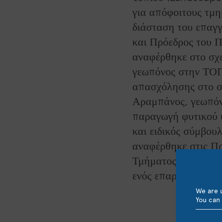
για απόφοιτους τμη
διάσταση του επαγγ
και Πρόεδρος του 
αναφέρθηκε στο σχε
γεωπόνος στην ΤΟΠΙ
απασχόλησης στο σ
Αραμπάνος, γεωπόν
παραγωγή φυτικού υ
και ειδικός σύμ
αναφέρθηκε στις Πρ
Τμήματος Πρασίνου
ενός επαρχιακού Ο
We are u
You can 