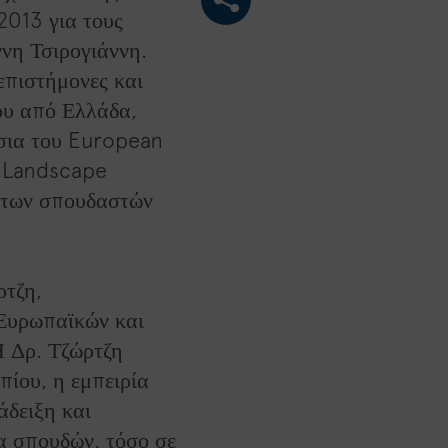
2013 για τους
ννη Τσιρογιάννη.
 επιστήμονες και
ου από Ελλάδα,
σια του European
n Landscape
 των σπουδαστών
ρτζη,
 Ευρωπαϊκών και
 Δρ. Τζώρτζη
ίου, η εμπειρία
άδειξη και
α σπουδών, τόσο σε