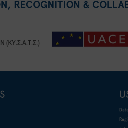
ON, RECOGNITION & COLLA
S
U
Data
Regi