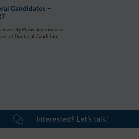
oral Candidates –
27
 University Pafos announces a
umber of Doctoral Candidate
Interested? Let’s talk!