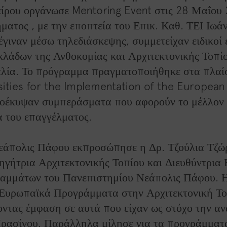
ίρου οργάνωσε Mentoring Event στις 28 Μαΐου 
ματος , με την εποπτεία του Επικ. Καθ. ΤΕΙ Ιωά
 έγιναν μέσω τηλεδιάσκεψης, συμμετείχαν ειδικοί
κλάδων της Ανθοκομίας και Αρχιτεκτονικής Τοπί
λία. Το πρόγραμμα πραγματοποιήθηκε στα πλαί
sities for the Implementation of the Europea
οέκυψαν συμπεράσματα που αφορούν το μέλλον
α του επαγγέλματος.
εάπολις Πάφου εκπροσώπησε η Δρ. Τζούλια Τζώ
γήτρια Αρχιτεκτονικής Τοπίου και Διευθύντρια
αμμάτων του Πανεπιστημίου Νεάπολις Πάφου. Η
«Ευρωπαϊκά Προγράμματα στην Αρχιτεκτονική Τοπ
οντας έμφαση σε αυτά που είχαν ως στόχο την αν
ρασίνου. Παράλληλα μίλησε για τα προγράμματ