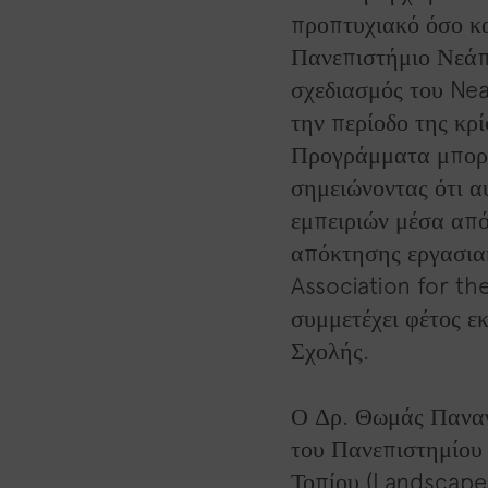
προπτυχιακό όσο κα
Πανεπιστήμιο Νεάπ
σχεδιασμός του Nea
την περίοδο της κρ
Προγράμματα μπορε
σημειώνοντας ότι α
εμπειριών μέσα απ
απόκτησης εργασιακ
Association for th
συμμετέχει φέτος ε
Σχολής.
Ο Δρ. Θωμάς Παναγ
του Πανεπιστημίου
Τοπίου (Landscape 