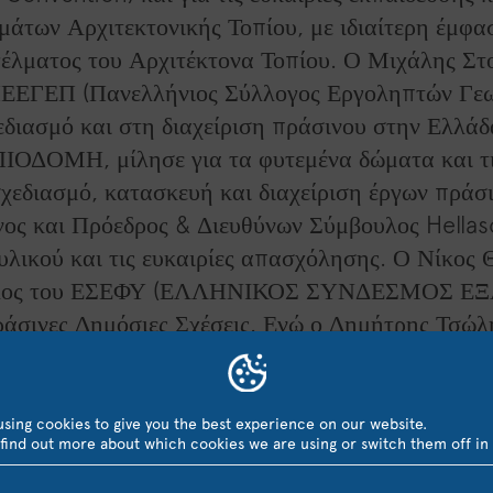
μάτων Αρχιτεκτονικής Τοπίου, με ιδιαίτερη έμφ
έλματος του Αρχιτέκτονα Τοπίου. Ο Μιχάλης Στ
ΠΕΕΓΕΠ (Πανελλήνιος Σύλλογος Εργοληπτών Γε
διασμό και στη διαχείριση πράσινου στην Ελλάδ
ΟΔΟΜΗ, μίλησε για τα φυτεμένα δώματα και τις
χεδιασμό, κατασκευή και διαχείριση έργων πράσ
ος και Πρόεδρος & Διευθύνων Σύμβουλος Hellas
λικού και τις ευκαιρίες απασχόλησης. Ο Νίκος
βουλος του ΕΣΕΦΥ (ΕΛΛΗΝΙΚΟΣ ΣΥΝΔΕΣΜΟΣ 
άσινες Δημόσιες Σχέσεις. Ενώ ο Δημήτρης Τσώλ
 του Δήμου Ν. Σκουφά Άρτας, μίλησε για το πρά
ΤΑ.
sing cookies to give you the best experience on our website.
find out more about which cookies we are using or switch them off in