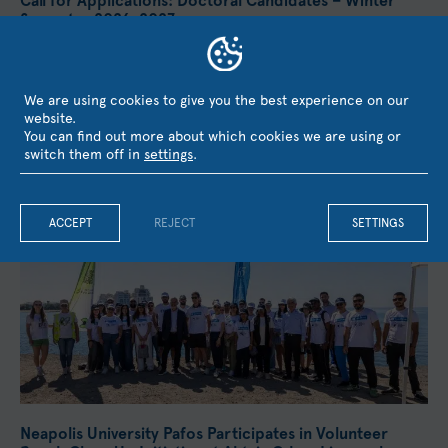
Call for Applications: Doctoral Candidates – Winter
Semester 2026–2027
The Doctoral Studies Unit of Neapolis University Pafos
announces a call for applications for a limited number of
Doctoral Candidate positions for the Winter Semester...
We are using cookies to give you the best experience on our
website.
July 15, 2026
You can find out more about which cookies we are using or
switch them off in
settings
.
ACCEPT
REJECT
SETTINGS
Neapolis University Pafos Participates in Volunteer