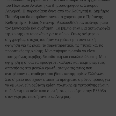
του Πολιτικού Αναλυτή και Δημοσιογράφου κ. Σταύρου
Λυγερού. Η παρουσίαση έγινε από τον Καθηγητή κ. Δημήτριο
Παπαδή και θα απηύθυνε σύντομο χαιρετισμό ο Πρύτανης
Καθηγητής κ. Ηλίας Ντινένης. Ακολουθήσει αντιφώνηση από
τον Συγγραφέα και συζήτηση. Το βιβλίο είναι μια ακτινογραφία
της κρίσης και τα σενάρια για το αύριο. Όπως ανέφερε ο
συγγραφέας, στόχος του ήταν να γράψει μια συνεκτική
αφήγηση για τις ρίζες, τα χαρακτηριστικά, τις πτυχές και τις
προοπτικές της κρίσης. Μια αφήγηση η οποία να είναι
ταυτοχρόνως ακριβής, διεισδυτική και ευκολοδιάβαστη. Μια
αφήγηση η οποία να προσφέρει καθαρές και τεκμηριωμένες
απαντήσεις στα μεγάλα ερωτήματα για τις αιτίες που
ανατρέπουν τις σταθερές του βίου εκατομμυρίων Ελλήνων.
Στο σημείο που έχουν φτάσει τα πράγματα, ο μόνος τρόπος για
να αμβλυνθεί η οξύτατη κρίση πολιτικής εμπιστοσύνης είναι η
υπέρβαση του πολιτικού συστήματος που έφερε την Ελλάδα
στον γκρεμό, επεσήμανε ο κ. Λυγερός.