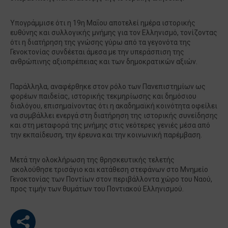
Υπογράμμισε ότι η 19η Μαΐου αποτελεί ημέρα ιστορικής
ευθύνης και συλλογικής μνήμης για τον Ελληνισμό, τονίζοντας
ότι η διατήρηση της γνώσης γύρω από τα γεγονότα της
Γενοκτονίας συνδέεται άμεσα με την υπεράσπιση της
ανθρώπινης αξιοπρέπειας και των δημοκρατικών αξιών.
Παράλληλα, αναφέρθηκε στον ρόλο των Πανεπιστημίων ως
φορέων παιδείας, ιστορικής τεκμηρίωσης και δημόσιου
διαλόγου, επισημαίνοντας ότι η ακαδημαϊκή κοινότητα οφείλει
να συμβάλλει ενεργά στη διατήρηση της ιστορικής συνείδησης
και στη μεταφορά της μνήμης στις νεότερες γενιές μέσα από
την εκπαίδευση, την έρευνα και την κοινωνική παρέμβαση.
Μετά την ολοκλήρωση της θρησκευτικής τελετής
ακολούθησε τρισάγιο και κατάθεση στεφάνων στο Μνημείο
Γενοκτονίας των Ποντίων στον περιβάλλοντα χώρο του Ναού,
προς τιμήν των θυμάτων του Ποντιακού Ελληνισμού.