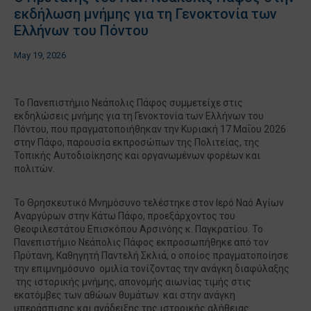
εκδήλωση μνήμης για τη Γενοκτονία των
Ελλήνων του Πόντου
May 19, 2026
Το Πανεπιστήμιο Νεάπολις Πάφος συμμετείχε στις
εκδηλώσεις μνήμης για τη Γενοκτονία των Ελλήνων του
Πόντου, που πραγματοποιήθηκαν την Κυριακή 17 Μαΐου 2026
στην Πάφο, παρουσία εκπροσώπων της Πολιτείας, της
Τοπικής Αυτοδιοίκησης και οργανωμένων φορέων και
πολιτών.
Το Θρησκευτικό Μνημόσυνο τελέστηκε στον Ιερό Ναό Αγίων
Αναργύρων στην Κάτω Πάφο, προεξάρχοντος του
Θεοφιλεστάτου Επισκόπου Αρσινόης κ. Παγκρατίου. Το
Πανεπιστήμιο Νεάπολις Πάφος εκπροσωπήθηκε από τον
Πρύτανη, Καθηγητή Παντελή Σκλιά, ο οποίος πραγματοποίησε
την επιμνημόσυνο ομιλία τονίζοντας την ανάγκη διαφύλαξης
της ιστορικής μνήμης, απονομής αιωνίας τιμής στις
εκατόμβες των αθώων θυμάτων και στην ανάγκη
υπεράσπισης και ανάδειξης της ιστορικής αλήθειας.