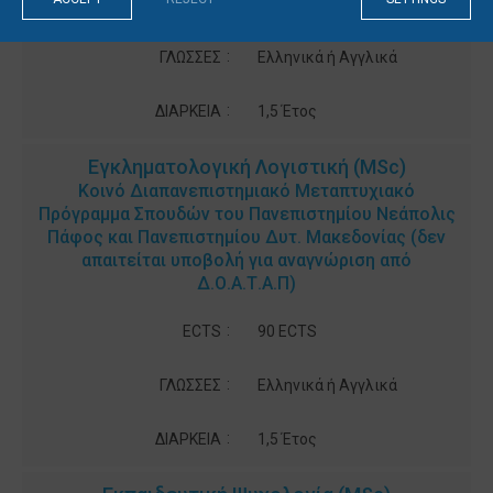
:
ECTS
90 ECTS
:
ΓΛΩΣΣΕΣ
Ελληνικά ή Αγγλικά
:
ΔΙΑΡΚΕΙΑ
1,5 Έτος
Εγκληματολογική Λογιστική (MSc)
Κοινό Διαπανεπιστημιακό Μεταπτυχιακό
Πρόγραμμα Σπουδών του Πανεπιστημίου Νεάπολις
Πάφος και Πανεπιστημίου Δυτ. Μακεδονίας (δεν
απαιτείται υποβολή για αναγνώριση από
Δ.Ο.Α.Τ.Α.Π)
:
ECTS
90 ECTS
:
ΓΛΩΣΣΕΣ
Ελληνικά ή Αγγλικά
:
ΔΙΑΡΚΕΙΑ
1,5 Έτος