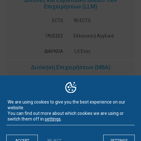
Επιχειρήσεων (LLM)
:
ECTS
90 ECTS
:
ΓΛΩΣΣΕΣ
Ελληνικά ή Αγγλικά
:
ΔΙΑΡΚΕΙΑ
1,5 Έτος
Διοίκηση Επιχειρήσεων (MBA)
:
ECTS
90 ECTS
:
ΓΛΩΣΣΕΣ
Ελληνικά
We are using cookies to give you the best experience on our
website.
:
ΔΙΑΡΚΕΙΑ
1,5 Έτος
You can find out more about which cookies we are using or
switch them off in
settings
.
Διοίκηση Τουριστικών Επιχειρήσεων (MBA)
ACCEPT
REJECT
SETTINGS