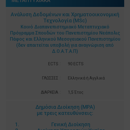
ΜΕΤΑΠΤΥΧΙΑΚΑ
Ανάλυση Δεδομένων και Χρηματοοικονομική
Τεχνολογία (MSc)
Κοινό Διαπανεπιστημιακό Μεταπτυχιακό
Πρόγραμμα Σπουδών του Πανεπιστημίου Νεάπολις
Πάφος και Ελληνικού Μεσογειακού Πανεπιστημίου
(δεν απαιτείται υποβολή για αναγνώριση από
Δ.Ο.Α.Τ.Α.Π)
:
ECTS
90 ECTS
:
ΓΛΩΣΣΕΣ
Ελληνικά ή Αγγλικά
:
ΔΙΑΡΚΕΙΑ
1,5 Έτος
Δημόσια Διοίκηση (MPA)
με τρεις κατευθύνσεις:
Γενική Διοίκηση