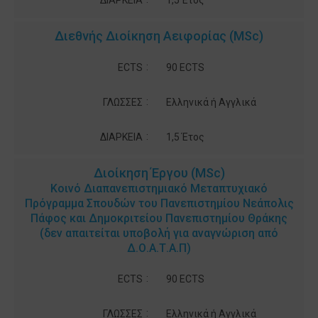
ΔΙΑΡΚΕΙΑ
1,5 Έτος
Διεθνής Διοίκηση Αειφορίας (MSc)
:
ECTS
90 ECTS
:
ΓΛΩΣΣΕΣ
Ελληνικά ή Αγγλικά
:
ΔΙΑΡΚΕΙΑ
1,5 Έτος
Διοίκηση Έργου (MSc)
Κοινό Διαπανεπιστημιακό Μεταπτυχιακό
Πρόγραμμα Σπουδών του Πανεπιστημίου Νεάπολις
Πάφος και Δημοκριτείου Πανεπιστημίου Θράκης
(δεν απαιτείται υποβολή για αναγνώριση από
Δ.Ο.Α.Τ.Α.Π)
:
ECTS
90 ECTS
:
ΓΛΩΣΣΕΣ
Ελληνικά ή Αγγλικά