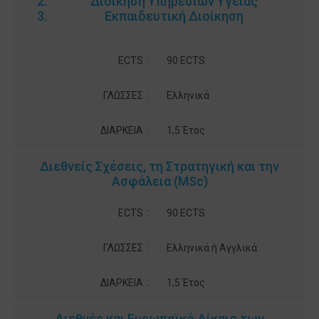
Διοίκηση Υπηρεσιών Υγείας
Εκπαιδευτική Διοίκηση
:
ECTS
90 ECTS
:
ΓΛΩΣΣΕΣ
Ελληνικά
:
ΔΙΑΡΚΕΙΑ
1,5 Έτος
Διεθνείς Σχέσεις, τη Στρατηγική και την
Ασφάλεια (MSc)
:
ECTS
90 ECTS
:
ΓΛΩΣΣΕΣ
Ελληνικά ή Αγγλικά
:
ΔΙΑΡΚΕΙΑ
1,5 Έτος
Διεθνές και Ευρωπαϊκό Δίκαιο των