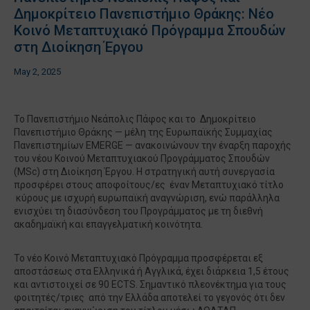
Δημοκρίτειο Πανεπιστήμιο Θράκης: Νέο
Κοινό Μεταπτυχιακό Πρόγραμμα Σπουδών
στη Διοίκηση Έργου
May 2, 2025
Το Πανεπιστήμιο Νεάπολις Πάφος και το Δημοκρίτειο
Πανεπιστήμιο Θράκης — μέλη της Ευρωπαϊκής Συμμαχίας
Πανεπιστημίων EMERGE — ανακοινώνουν την έναρξη παροχής
του νέου Κοινού Μεταπτυχιακού Προγράμματος Σπουδών
(MSc) στη Διοίκηση Έργου. Η στρατηγική αυτή συνεργασία
προσφέρει στους αποφοίτους/ες έναν Μεταπτυχιακό τίτλο
κύρους με ισχυρή ευρωπαϊκή αναγνώριση, ενώ παράλληλα
ενισχύει τη διασύνδεση του Προγράμματος με τη διεθνή
ακαδημαϊκή και επαγγελματική κοινότητα​​.
Το νέο Κοινό Μεταπτυχιακό Πρόγραμμα προσφέρεται εξ
αποστάσεως στα Ελληνικά ή Αγγλικά, έχει διάρκεια 1,5 έτους
και αντιστοιχεί σε 90 ECTS. Σημαντικό πλεονέκτημα για τους
φοιτητές/τριες από την Ελλάδα αποτελεί το γεγονός ότι δεν