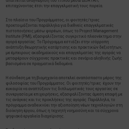
απαιτείται αναγνώριση του τίτλου μέσω ΔΟΑΤΑΠ,
επιταχύνοντας έτσι την επαγγελματική τους πορεία​.
Στο πλαίσιο του Προγράμματος, οι φοιτητές/τριες
προετοιμάζονται παράλληλα για διεθνείς επαγγελματικές
πιστοποιήσεις μέσω φορέων, όπως το Project Management
Institute (PMI), εξασφαλίζοντας συγκριτικό πλεονέκτημα στην
αγορά εργασίας. Το Πρόγραμμα εστιάζει στην ισόρροπη
ανάπτυξη θεωρητικής κατάρτισης και πρακτικών δεξιοτήτων,
με έμπειρους ακαδημαϊκούς και επαγγελματίες της αγοράς να
μεταφέρουν σύγχρονες πρακτικές και σενάρια αληθινής ζωής
βασισμένα σε πραγματικά δεδομένα​.
Η σύνδεση με τη βιομηχανία αποτελεί αναπόσπαστο μέρος της
φιλοσοφίας του Προγράμματος. Οι φοιτητές/τριες έχουν την
ευκαιρία να αναπτύξουν τις διπλωματικές τους εργασίες σε
συνεργασία με επιχειρήσεις, εξασφαλίζοντας άμεση επαφή με
τις ανάγκες και τις προκλήσεις της αγοράς​. Παράλληλα, το
πρόγραμμα αναδεικνύει την αξιοποίηση νέων τεχνολογιών στη
διοίκηση έργου, όπως η τεχνητή νοημοσύνη και τα σύγχρονα
ψηφιακά εργαλεία διαχείρισης​.