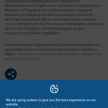
Σχεδιασμένο για επαγγελματίες και απόφοιτους
Πανεπιστημίων από τομείς όπως η Διοίκηση Επιχειρήσεων, η
Μηχανική, η Πληροφορική, τα Οικονομικά και η Δημόσια
Διοίκηση προσφέρει μια ευέλικτη και υψηλής ποιότητας
εκπαιδευτική εμπειρία. Με την ολοκλήρωση των σπουδών
τους, οι απόφοιτοι/ες θα είναι έτοιμοι να αναλάβουν ηγετικούς
ρόλους και να ηγηθούν πολύπλοκων έργων σε ένα
ανταγωνιστικό διεθνές περιβάλλον​​.
Για περισσότερες πληροφορίες και δηλώσεις ενδιαφέροντος,
επισκεφθείτε την ιστοσελίδα του Πανεπιστημίου Νεάπολις
Πάφος:
https://www.nup.ac.cy/gr/msc-in-project-management-
joint-distance-learning/
We are using cookies to give you the best experience on our
LATEST NEWS
website.