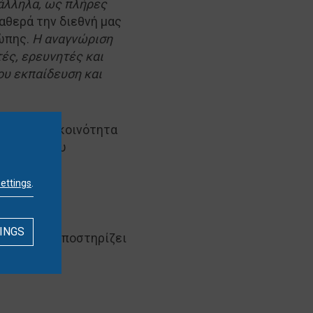
ράλληλα, ως πλήρες
θερά την διεθνή μας
ώπης.
Η αναγνώριση
ές, ερευνητές και
ου εκπαίδευση και
ιρηματική κοινότητα
νισμούς που
settings
.
γικές του
ίδευση,
INGS
παράλληλα υποστηρίζει