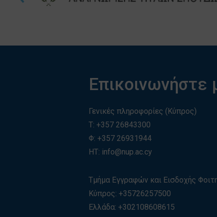
Επικοινωνήστε 
Γενικές πληροφορίες (Κύπρος)
T:
+357 26843300
Φ: +357 26931944
ΗΤ:
info@nup.ac.cy
Τμήμα Εγγραφών και Εισδοχής Φοι
Κύπρος:
+35726257500
Ελλάδα:
+
30210860861
5