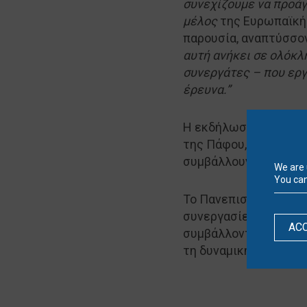
συνεχίζουμε να προάγ
μέλος
της Ευρωπαϊκή
παρουσία, αναπτύσσο
αυτή ανήκει σε ολόκλ
συνεργάτες – που εργ
έρευνα.”
Η εκδήλωση, η οποία 
της Πάφου, ενώ ανέδε
συμβάλλουν στην οικο
We are 
You can
Το Πανεπιστήμιο Νεάπ
συνεργασίες, ενισχύε
AC
συμβάλλοντας στην έρ
τη δυναμική εξέλιξη 