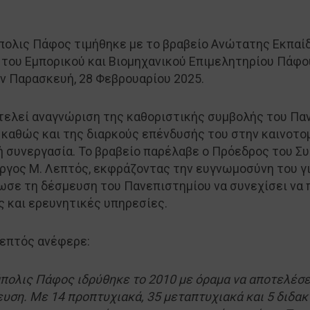
πολις Πάφος τιμήθηκε με το βραβείο Ανώτατης Εκπαί
 του Εμπορικού και Βιομηχανικού Επιμελητηρίου Πάφο
ν Παρασκευή, 28 Φεβρουαρίου 2025.
τελεί αναγνώριση της καθοριστικής συμβολής του Πα
καθώς και της διαρκούς επένδυσής του στην καινοτομ
νή συνεργασία. Το βραβείο παρέλαβε ο Πρόεδρος του Σ
ώργος Μ. Λεπτός, εκφράζοντας την ευγνωμοσύνη του γι
ωσε τη δέσμευση του Πανεπιστημίου να συνεχίσει να
 και ερευνητικές υπηρεσίες.
 Λεπτός ανέφερε:
πολις Πάφος ιδρύθηκε το 2010 με όραμα να αποτελέσε
υση. Με 14 προπτυχιακά, 35 μεταπτυχιακά και 5 διδα