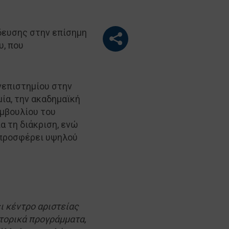
δευσης στην επίσημη
υ, που
νεπιστημίου στην
ία, την ακαδημαϊκή
υμβουλίου του
α τη διάκριση, ενώ
 προσφέρει υψηλού
ι κέντρο αριστείας
κτορικά προγράμματα,