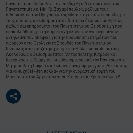
Πανεπιστήμιο Νεάπολις. Τον υπεδέχθη ο Αντιπρύτανης του
Πανεπιστημίου κ. Νίκ. Γρ. Ζαχαρόπουλος, μαζί με τους
διδάσκοντες του Προγράμματος Μεταπτυχιακών Σπουδών, με
τους οποίους ο Σεβασμιώτατος διατηρεί δεσμούς μαθητείας,
καθώς και εκπρόσωποι του Πανεπιστημίου. Σε σύσκεψη που
επακολούθησε, με τη συμμετοχή όλων των αναφερομένων,
αντηλλάγησαν απόψεις για την προώθηση ζητημάτων που
αφορούν στις Θεολογικές Σπουδές του Πανεπιστημίου
Νεάπολις και η συζήτηση υπήρξε καθ’ όλα εποικοδομητική.
Ακολούθως ο Σεβασμιώτατος Μητροπολίτης Κίτρους και
Κατερίνης κ.κ. Γεώργιος, συνοδευόμενος από τον Πανιερώτατο
Μητροπολίτη Πάφου κ.κ. Γεώργιο, ανεχώρησε για τη Λευκωσία,
για να ευχηθεί «έτη πολλά» για την ονομαστική εορτή του
Μακαριωτάτου Αρχιεπισκόπου Κύπρου κ.κ. Χρυσοστόμου Β΄.