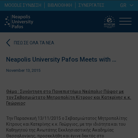
GR
MOODLE ΣΥΝΔΕΣΗ
ΒΙΒΛΙΟΘΗΚΗ
ΣΥΝΕΡΓΑΤΕΣ
ΠΙΣΩ ΣΕ ΟΛΑ ΤΑ ΝΕΑ
Neapolis University Pafos Meets with …
November 13, 2015
Θέμα : Συνάντηση στο Πανεπιστήμιο Νεάπολις Πάφος με
τον Σεβασμιώτατο Μητροπολίτη Κίτρους και Κατερίνης κ.κ.
Γεώργιος
Την Παρασκευή 13/11/2015 ο Σεβασμιώτατος Μητροπολίτης
Κίτρους και Κατερίνης κ.κ. Γεώργιος, με την ιδιότητα και του
Καθηγητού της Ανωτάτης Εκκλησιαστικής Ακαδημίας
Θεσσαλονίκης, προσεκλήθη και έγινε δεκτός στο