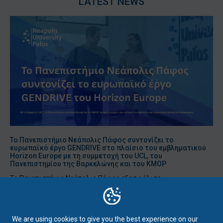
LATEST NEWS
Το Πανεπιστήμιο Νεάπολις Πάφος συντονίζει το
ευρωπαϊκό έργο GENDRIVE στο πλαίσιο του εμβληματικού
Horizon Europe με τη συμμετοχή του UCL, του
Πανεπιστημίου της Βαρκελώνης και του KMOP
Το Πανεπιστήμιο Νεάπολις Πάφος εξασφάλισε
χρηματοδότηση από το ερευνητικό πρόγραμμα Horizon Europe
της Ευρωπαϊκής Ένωσης για το έργο GENDRIVE – Gender
Equality as a Driver...
We are using cookies to give you the best experience on our
August 3, 2026