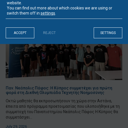
website.
You can find out more about which cookies we are using or
switch them off in
settings
.
ACCEPT
REJECT
SETTINGS
Παν. Νεάπολις Πάφος: Η Κύπρος συμμετέχει για πρώτη
φορά στη Διεθνή Ολυμπιάδα Τεχνητής Νοημοσύνης
Οκτώ μαθητές θα εκπροσωπήσουν τη χώρα στην Αστάνα,
έπειτα από πρόγραμμα προετοιμασίας που υλοποιήθηκε με τη
συμμετοχή του Πανεπιστημίου Νεάπολις Πάφος Η Κύπρος θα
συμμετάσχει...
July 29, 2026