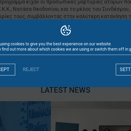
ρόγραμμα είχαν οι προσωπικές μαρτυρίες ατόμων που
.Κ.Κ., Νατάσα Θεοδοσίου, και το μέλος του Συνδέσμου,
ειρίες τους, συμβάλλοντας στην καλύτερη κατανόηση
 τις συγκεκριμένες παθήσεις και στην ενίσχυση της 
ολις Πάφος εκφράζει τις ευχαριστίες του προς τις ο
using cookies to give you the best experience on our website.
ν εκδήλωση, συμβάλλοντας σε έναν ουσιαστικό διάλογο
 find out more about which cookies we are using or switch them off in
ότιμη πρόσβαση στη φροντίδα για όλους.
CEPT
REJECT
SETT
LATEST NEWS