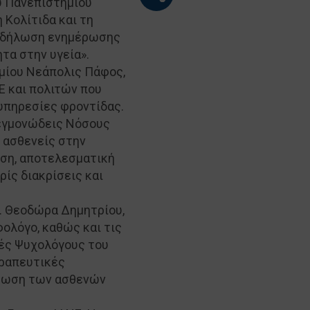
υ Πανεπιστημίου
 Κολίτιδα και τη
 εκδήλωση ενημέρωσης
τα στην υγεία».
μίου Νεάπολις Πάφος,
Ε και πολιτών που
 υπηρεσίες φροντίδας.
λεγμονώδεις Νόσους
 ασθενείς στην
ωση, αποτελεσματική
ίς διακρίσεις και
. Θεοδώρα Δημητρίου,
ολόγο, καθώς και τις
κές Ψυχολόγους του
εραπευτικές
νάμωση των ασθενών