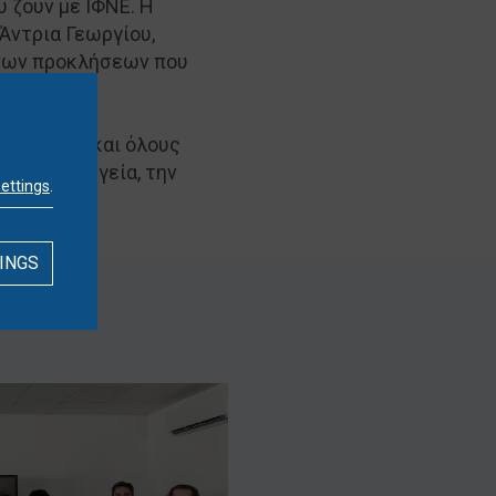
 ζουν με ΙΦΝΕ. Η
 Άντρια Γεωργίου,
 των προκλήσεων που
κοινωνικής
μιλήτριες και όλους
 για την υγεία, την
settings
.
INGS