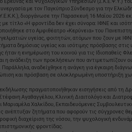
 Έρευνας και Ψυχολογικών Υπηρεσιών (Σ.Κ.Ε.Ψ.Υ.) το
υνεργασία με τον Παγκύπριο Σύνδεσμο για την Ελκώδη
Υ.Ε.Κ.Κ.), διοργάνωσε την Παρασκευή 16 Μαΐου 2026
με τίτλο «Η φροντίδα δεν έχει σύνορα: ΙΦΝΕ και ισότη
ποιήθηκε στο Αμφιθέατρο «Κερύνεια» του Πανεπιστη
γελματιών υγείας, φοιτητών, ατόμων που ζουν με ΙΦΝ
τήματα δημόσιας υγείας και ισότιμης πρόσβασης στις
ς ήταν η ενημέρωση του κοινού για τις Ιδιοπαθείς Φ
αι η ανάδειξη των προκλήσεων που αντιμετωπίζουν οι
 Παράλληλα, αναδείχθηκε η ανάγκη για έγκαιρη διάγν
ώπιση και πρόσβαση σε ολοκληρωμένη υποστήριξη χωρ
ς εκδήλωσης πραγματοποιήθηκαν εισηγήσεις από τη Δρ
Στέφανη Αγαθαγγέλου, Κλινική Διαιτολόγο και Διατροφ
αι Μαριαμέλα Χαλκίδου, Εκπαιδευόμενες Συμβουλευτι
ριες ανέπτυξαν ζητήματα που αφορούν τις σύγχρονες θ
τροφική διαχείριση της νόσου, την ψυχολογική ενδυ
ιεπιστημονικής φροντίδας.