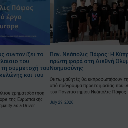
ς συντονίζει το
Παν. Νεάπολις Πάφος: Η Κύπ
λαίσιο του
πρώτη φορά στη Διεθνή Ολυ
 τη συμμετοχή του
Νοημοσύνης
κελώνης και του
Οκτώ μαθητές θα εκπροσωπήσουν τη 
από πρόγραμμα προετοιμασίας που υ
του Πανεπιστημίου Νεάπολις Πάφος Η
άλισε χρηματοδότηση
rope της Ευρωπαϊκής
July 29, 2026
ity as a Driver...