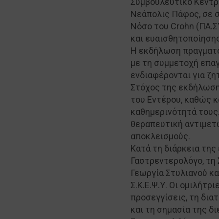
Συμβουλευτικό Κέντρο
Νεάπολις Πάφος, σε σ
Νόσο του Crohn (ΠΑ.Σ
και ευαισθητοποίησης 
Η εκδήλωση πραγματο
με τη συμμετοχή επαγ
ενδιαφέρονται για ζη
Στόχος της εκδήλωση
του Εντέρου, καθώς κ
καθημερινότητά τους.
θεραπευτική αντιμετ
αποκλεισμούς.
Κατά τη διάρκεια τη
Γαστρεντερολόγο, τη 
Γεωργία Στυλιανού κ
Σ.Κ.Ε.Ψ.Υ. Οι ομιλήτ
προσεγγίσεις, τη δια
και τη σημασία της δ