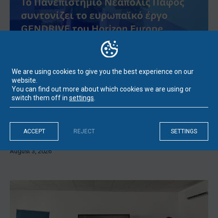
Το Πανεπιστήμιο Νεάπολις Πάφος συντονίζει το
We are using cookies to give you the best experience on our
ευρωπαϊκό έργο GENDRIVE στο πλαίσιο του εμβληματικού
website.
Horizon Europe με τη συμμετοχή του UCL, του
You can find out more about which cookies we are using or
Πανεπιστημίου της Βαρκελώνης και του KMOP
switch them off in
settings
.
Το Πανεπιστήμιο Νεάπολις Πάφος εξασφάλισε
χρηματοδότηση από το ερευνητικό πρόγραμμα Horizon Europe
της Ευρωπαϊκής Ένωσης για το έργο GENDRIVE – Gender
ACCEPT
REJECT
SETTINGS
Equality as a Driver...
August 3, 2026