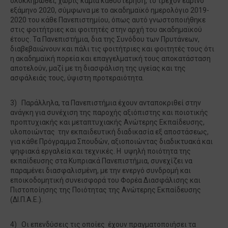
ολοκληρωθεί, χωρίς καμία καθυστέρηση, το τρέχον εαρινό
εξάμηνο 2020, σύμφωνα με το ακαδημαϊκό ημερολόγιο 2019-
2020 του κάθε Πανεπιστημίου, όπως αυτό γνωστοποιήθηκε
στις φοιτήτριες και φοιτητές στην αρχή του ακαδημαϊκού
έτους. Τα Πανεπιστήμια, δια της Συνόδου των Πρυτάνεων,
διαβεβαιώνουν και πάλι τις φοιτήτριες και φοιτητές τους ότι
η ακαδημαϊκή πορεία και επαγγελματική τους αποκατάσταση
αποτελούν, μαζί με τη διασφάλιση της υγείας και της
ασφάλειάς τους, ύψιστη προτεραιότητα.
3) Παράλληλα, τα Πανεπιστήμια έχουν ανταποκριθεί στην
ανάγκη για συνέχιση της παροχής αξιόπιστης και ποιοτικής
προπτυχιακής και μεταπτυχιακής Ανώτερης Εκπαίδευσης,
υλοποιώντας την εκπαιδευτική διαδικασία εξ αποστάσεως,
για κάθε Πρόγραμμα Σπουδών, αξιοποιώντας διαδικτυακά και
ψηφιακά εργαλεία και τεχνικές. Η υψηλή ποιότητα της
εκπαίδευσης στα Κυπριακά Πανεπιστήμια, συνεχίζει να
παραμένει διασφαλισμένη, με την ενεργό συνδρομή και
εποικοδομητική συνεισφορά του Φορέα Διασφάλισης και
Πιστοποίησης της Ποιότητας της Ανώτερης Εκπαίδευσης
(ΔΙ.Π.Α.Ε.).
4) Οι επενδύσεις τις οποίες έχουν πραγματοποιήσει τα