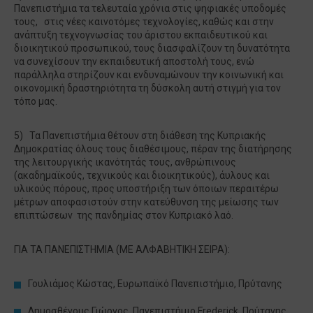
Πανεπιστήμια τα τελευταία χρόνια στις ψηφιακές υποδομές
τους, στις νέες καινοτόμες τεχνολογίες, καθώς και στην
ανάπτυξη τεχνογνωσίας του άριστου εκπαιδευτικού και
διοικητικού προσωπικού, τους διασφαλίζουν τη δυνατότητα
να συνεχίσουν την εκπαιδευτική αποστολή τους, ενώ
παράλληλα στηρίζουν και ενδυναμώνουν την κοινωνική και
οικονομική δραστηριότητα τη δύσκολη αυτή στιγμή για τον
τόπο μας.
5) Τα Πανεπιστήμια θέτουν στη διάθεση της Κυπριακής
Δημοκρατίας όλους τους διαθέσιμους, πέραν της διατήρησης
της λειτουργικής ικανότητάς τους, ανθρώπινους
(ακαδημαϊκούς, τεχνικούς και διοικητικούς), άυλους και
υλικούς πόρους, προς υποστήριξη των όποιων περαιτέρω
μέτρων αποφασιστούν στην κατεύθυνση της μείωσης των
επιπτώσεων της πανδημίας στον Κυπριακό λαό.
ΓΙΑ ΤΑ ΠΑΝΕΠΙΣΤΗΜΙΑ (ΜΕ ΑΛΦΑΒΗΤΙΚΗ ΣΕΙΡΑ):
Γουλιάμος Κώστας, Ευρωπαϊκό Πανεπιστήμιο, Πρύτανης
Δημοσθένους Γιώργος, Πανεπιστήμιο Frederick, Πρύτανης