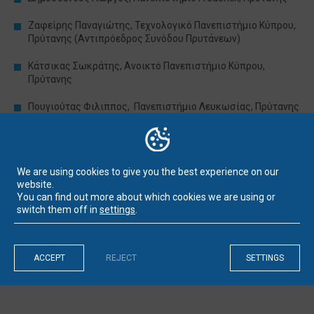
Ζαφείρης Παναγιώτης, Τεχνολογικό Πανεπιστήμιο Κύπρου,
Πρύτανης (Αντιπρόεδρος Συνόδου Πρυτάνεων)
Κάτσικας Σωκράτης, Ανοικτό Πανεπιστήμιο Κύπρου,
Πρύτανης
Πουγιούτας Φιλιππος, Πανεπιστήμιο Λευκωσίας, Πρύτανης
Πουτζιουρής Πανίκκος, Πανεπιστήμιο UCLAN, Πρύτανης
(Γραμματέας Συνόδου Πρυτάνεων)
We are using cookies to give you the best experience on our
Σκλιάς Παντελής, Πανεπιστήμιο Νεάπολις Πάφου, Πρύτανης
website.
(Πρόεδρος Συνόδου Πρυτάνεων)
You can find out more about which cookies we are using or
switch them off in
settings
.
Χριστοφίδης Τάσος, Πανεπιστήμιο Κύπρου, Πρύτανης
ACCEPT
REJECT
SETTINGS