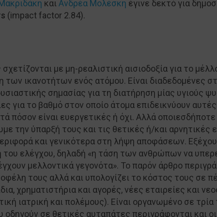
Μακριδάκη
και
Ανδρέα Μολέσκη
έγινε δεκτό για δημοσ
rs
(impact factor 2.84).
σχετίζονται με μη-ρεαλιστική αισιοδοξία για το μέλλο
 των ικανοτήτων ενός ατόμου. Είναι διαδεδομένες στ
υσιαστικής σημασίας για τη διατήρηση μίας υγιούς ψυ
ες για το βαθμό στον οποίο άτομα επιδεικνύουν αυτές
τά πόσον είναι ευεργετικές ή όχι. Αλλά οποιεσδήποτε 
με την ύπαρξή τους και τις θετικές ή/και αρνητικές 
εριφορά και γενικότερα στη λήψη αποφάσεων. Εξέχου
 του ελέγχου, δηλαδή «η τάση των ανθρώπων να υπερ
έγχουν μελλοντικά γεγονότα». Το παρόν άρθρο περιγρ
 οφέλη τους αλλά και υπολογίζει το κόστος τους σε 
ίδια, χρηματιστήρια και αγορές, νέες εταιρείες και ν
τική ιατρική και πολέμους). Είναι οργανωμένο σε τρία
υ οδηγούν σε θετικές αυταπάτες περιγράφονται και οι