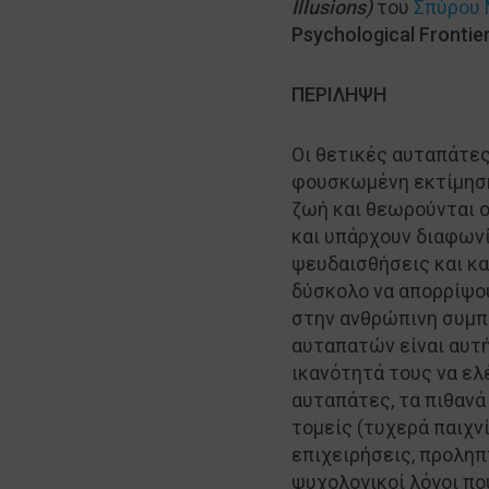
Illusions
)
του
Σπύρου 
Psychological Frontie
ΠΕΡΙΛΗΨΗ
Οι θετικές αυταπάτες 
φουσκωμένη εκτίμηση
ζωή και θεωρούνται ο
και υπάρχουν διαφωνί
ψευδαισθήσεις και κα
δύσκολο να απορρίψου
στην ανθρώπινη συμπ
αυταπατών είναι αυτή
ικανότητά τους να ελ
αυταπάτες, τα πιθανά
τομείς (τυχερά παιχν
επιχειρήσεις, προληπ
ψυχολογικοί λόγοι πο