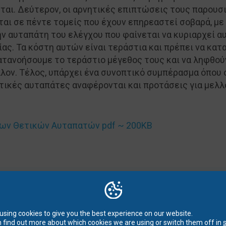
αι. Δεύτερον, οι αρνητικές επιπτώσεις τους παρουσι
αι σε πέντε τομείς που έχουν επηρεαστεί σοβαρά, μ
ην αυταπάτη του ελέγχου που φαίνεται να κυριαρχεί α
ίας. Τα κόστη αυτών είναι τεράστια και πρέπει να κα
ατανοήσουμε το τεράστιο μέγεθος τους και να ληφθούν
ον. Τέλος, υπάρχει ένα συνοπτικό συμπέρασμα όπου 
ετικές αυταπάτες αναφέρονται και προτάσεις για μελλ
των Θετικών Αυταπατών pdf ~ 200KB
LATEST NEWS
using cookies to give you the best experience on our website.
 find out more about which cookies we are using or switch them off in