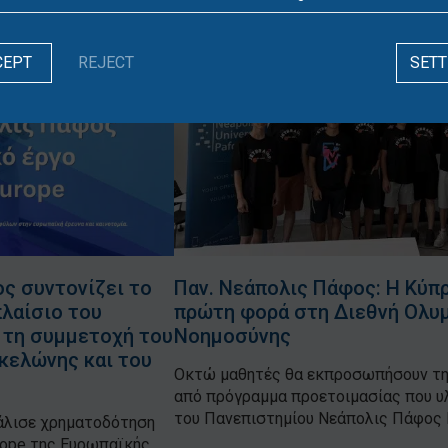
CEPT
REJECT
SETT
ς συντονίζει το
Παν. Νεάπολις Πάφος: Η Κύπ
λαίσιο του
πρώτη φορά στη Διεθνή Ολυ
 τη συμμετοχή του
Νοημοσύνης
κελώνης και του
Οκτώ μαθητές θα εκπροσωπήσουν τη 
από πρόγραμμα προετοιμασίας που υ
του Πανεπιστημίου Νεάπολις Πάφος Η
άλισε χρηματοδότηση
rope της Ευρωπαϊκής