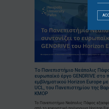
AC
Το Πανεπιστήμιο Νεάπολις Πάφο
ευρωπαϊκό έργο GENDRIVE στο π
εμβληματικού Horizon Europe με
UCL, του Πανεπιστημίου της Βαρ
KMOP
Το Πανεπιστήμιο Νεάπολις Πάφος εξασφ
από το ερευνητικό πρόγραμμα Horizon Eu