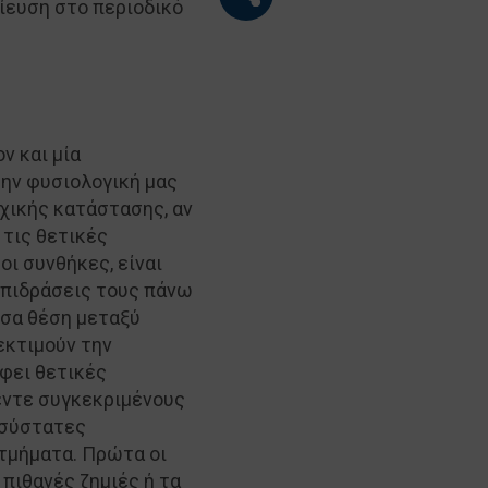
ίευση στο περιοδικό
ν και μία
ην φυσιολογική μας
χικής κατάστασης, αν
 τις θετικές
οι συνθήκες, είναι
επιδράσεις τους πάνω
σα θέση μεταξύ
εκτιμούν την
άφει θετικές
πέντε συγκεκριμένους
εοσύστατες
 τμήματα. Πρώτα οι
 πιθανές ζημιές ή τα