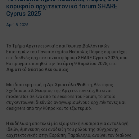
κορυφαίο αρχιτεκτονικό forum SHARE
Cyprus 2025
April 8, 2025
Το Τμήμα Αρχιτεκτονικής και Γεωπεριβαλλοντικών
Επιστημών του Πανεπιστημίου Νεάπολις Πάφος συμμετέχει
στο διεθνές αρχιτεκτονικό φόρουμ
SHARE
Cyprus 2025
, που
θα πραγματοποιηθεί την
Τετάρτη 9 Απριλίου 2025
, στο
Δημοτικό Θέατρο Λευκωσίας
.
Με ιδιαίτερη τιμή, η
Δρ. Χρυστάλα Ψαθίτη
, Λέκτορας
Σχεδιασμού & Θεωρίας της Αρχιτεκτονικής, θα είναι
moderator
σε ένα από τα sessions του Forum, το οποίο
συγκεντρώνει διεθνώς αναγνωρισμένους αρχιτέκτονες και
designers από την Κύπρο και το εξωτερικό.
Η εκδήλωση αποτελεί μία εξαιρετική ευκαιρία για ανταλλαγή
ιδεών, έμπνευση και ανάδειξη του ρόλου της σύγχρονης
αρχιτεκτονικής στην Ευρώπη. Παράλληλα, ανοίγει τον διάλογο