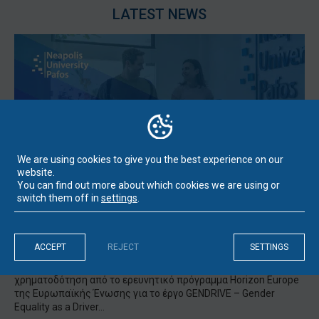
LATEST NEWS
We are using cookies to give you the best experience on our
website.
You can find out more about which cookies we are using or
switch them off in
settings
.
Το Πανεπιστήμιο Νεάπολις Πάφος συντονίζει το
ευρωπαϊκό έργο GENDRIVE στο πλαίσιο του εμβληματικού
Horizon Europe με τη συμμετοχή του UCL, του
Πανεπιστημίου της Βαρκελώνης και του KMOP
ACCEPT
REJECT
SETTINGS
Το Πανεπιστήμιο Νεάπολις Πάφος εξασφάλισε
χρηματοδότηση από το ερευνητικό πρόγραμμα Horizon Europe
της Ευρωπαϊκής Ένωσης για το έργο GENDRIVE – Gender
Equality as a Driver...