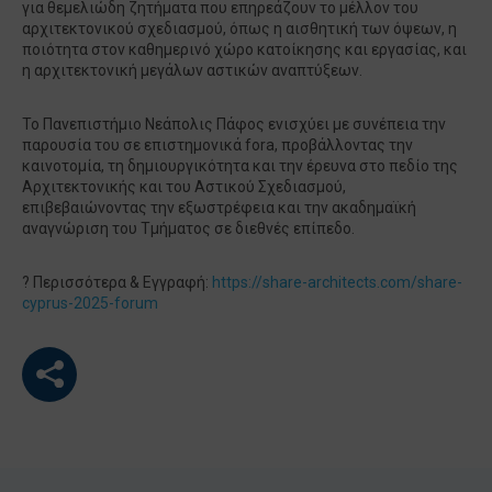
για θεμελιώδη ζητήματα που επηρεάζουν το μέλλον του
αρχιτεκτονικού σχεδιασμού, όπως η αισθητική των όψεων, η
ποιότητα στον καθημερινό χώρο κατοίκησης και εργασίας, και
η αρχιτεκτονική μεγάλων αστικών αναπτύξεων.
Το Πανεπιστήμιο Νεάπολις Πάφος ενισχύει με συνέπεια την
παρουσία του σε επιστημονικά fora, προβάλλοντας την
καινοτομία, τη δημιουργικότητα και την έρευνα στο πεδίο της
Αρχιτεκτονικής και του Αστικού Σχεδιασμού,
επιβεβαιώνοντας την εξωστρέφεια και την ακαδημαϊκή
αναγνώριση του Τμήματος σε διεθνές επίπεδο.
? Περισσότερα & Εγγραφή:
https://share-architects.com/share-
cyprus-2025-forum