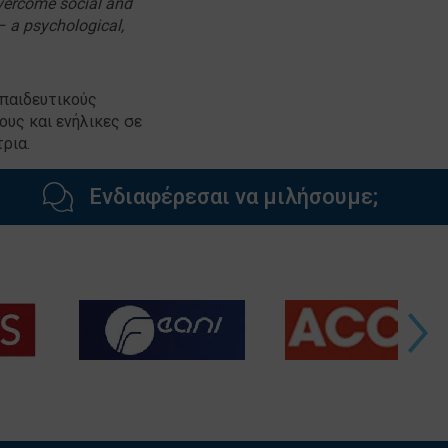
overcome social and
– a psychological,
κπαιδευτικούς
ους και ενήλικες σε
ρια.
Ενδιαφέρεσαι να μιλήσουμε;