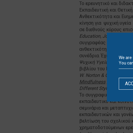
Το ερευνητικό και διδακ
Εκπαιδευτική και Θετική
Ανθεκτικότητα και Ευημε
κίνηση για ψυχική υγεία
σε διεθνούς κύρους επι
Education,
Journal of Ed
συγγραφέας σε κεφάλαια
ανθεκτικότητα στην εκπα
συνέδρια. Έχει δε τη συν
We are 
Ψυχική Υγεία Παιδιών κ
You can
βιβλίου του Rechtschaffe
W
.
Norton
&
Company
,
κα
Mindfulness
Questionnai
AC
Different Styles in Greek
Το συγγραφικό και ερευ
εκπαιδευτικό και κοινοτ
σεμινάρια και μεταπτυχ
εκπαιδευτικών και γονέ
βελτίωση του σχολικού 
χρηματοδοτούμενων ερε