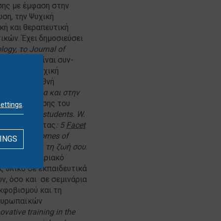
υσης με έμφαση στην
υση, την Ψυχική
κή και θεραπευτική
ικών. Έχει δημοσιεύσει
ology,
το
Journal of
l
και άλλα
.
Είναι συν-
s και την ψυχική
 έγκριτα διεθνή
υχοπαθολογία και στην
ληνικής έκδοσης του
settings
.
dfulness
to
students
.
W
.
νσυνειδητότητας
: 5
Facet
fective Outcomes of
INGS
ολαμβάνεις τη ζωή σου
.
ον ελληνοκυπριακό
ς υλικό σε εκπαιδευτικά
, όσο και σε σεμινάρια
κφοβισμού και τη
 ευρωπαϊκών
ovative training in the