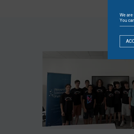
We are 
You can
AC