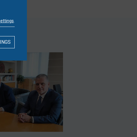
settings
.
INGS