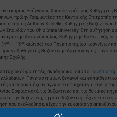
ταν ο κύριος Ευάγγελος Χρυσός, ομότιμος Καθηγητής Β
θηνών, πρώην Γραμματέας της Κεντρικής Επιτροπής τ
αι ο κύριος Anthony Kaldellis, Καθηγητής Βυζαντινού
ν Σπουδών του Ohio State University. Στη συζήτηση σ
Παναγιώτης Αντωνόπουλος, Καθηγητής Βυζαντινής Ιστ
ος
ος
 (4
– 15
αιώνας) του Πανεπιστημίου Ιωαννίνων και
 πρώην Καθηγητής Βυζαντινής Αρχαιολογίας Πανεπισ
κής Σχολής.
απτυχιακοί φοιτητές, ακαδημαϊκοί από το
Πανεπιστήμ
 ελλαδικών Πανεπιστημίων, ξεναγοί και εκπαιδευτικο
τές να παρουσιάζουν άγνωστα στοιχεία για την ιστορί
γίας Σοφίας κατά τις βυζαντινές και τις δυτικές πηγέ
ίου στην βυζαντινή, τη μεταβυζαντινή Τέχνη και στη 
ηση που ακολούθησε, είχαν την ευκαιρία να απευθύνο