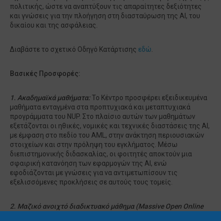
πολιτικής, ώστε να αναπτύξουν τις απαραίτητες δεξιότητες
και γνώσεις για την πλοήγηση στη διασταύρωση της AI, του
δικαίου και της ασφάλειας.
Διαβάστε το σχετικό Οδηγό Κατάρτισης
εδώ
.
Βασικές Προσφορές:
1. Ακαδημαϊκά μαθήματα:
Το Κέντρο προσφέρει εξειδικευμένα
μαθήματα ενταγμένα στα προπτυχιακά και μεταπτυχιακά
προγράμματα του NUP. Στο πλαίσιο αυτών των μαθημάτων
εξετάζονται οι ηθικές, νομικές και τεχνικές διαστάσεις της AI,
με έμφαση στο πεδίο του AML, στην ανάκτηση περιουσιακών
στοιχείων και στην πρόληψη του εγκλήματος. Μέσω
διεπιστημονικής διδασκαλίας, οι φοιτητές αποκτούν μια
σφαιρική κατανόηση των εφαρμογών της AI, ενώ
εφοδιάζονται με γνώσεις για να αντιμετωπίσουν τις
εξελισσόμενες προκλήσεις σε αυτούς τους τομείς.
2. Μαζικό ανοιχτό διαδικτυακό μάθημα (
Massive
Open
Online
Course
, MOOC):
Το MOOC του Κέντρου μας είναι ένας