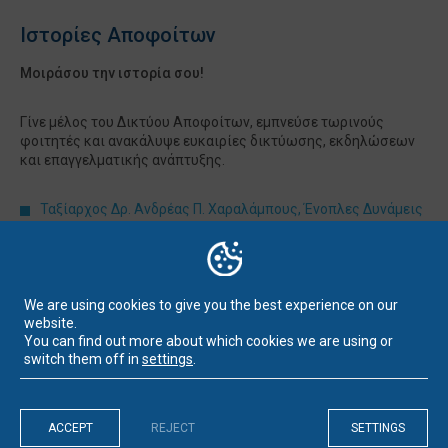
Ιστορίες Αποφοίτων
Μοιράσου την ιστορία σου!
Γίνε μέλος του Δικτύου Αποφοίτων, εμπνεύσε τωρινούς
φοιτητές και ανακάλυψε ευκαιρίες δικτύωσης, εκδηλώσεων
και επαγγελματικής ανάπτυξης.
Ταξίαρχος Δρ. Ανδρέας Π. Χαραλάμπους, Ένοπλες Δυνάμεις
της Κυπριακής Δημοκρατίας, Διδάκτωρ στο Τμήμα Ιστορίας
και Διεθνών Σχέσεων του Πανεπιστημίου Νεάπολις Πάφος
και του Πανεπιστημίου Πελοποννήσου, απόφοιτος 2023
Φειδίας Παπανικολάου, Ασφαλιστικός Σύμβουλος,
We are using cookies to give you the best experience on our
website.
απόφοιτος 2012, κάτοχος MBA
You can find out more about which cookies we are using or
switch them off in
settings
.
ACCEPT
REJECT
SETTINGS