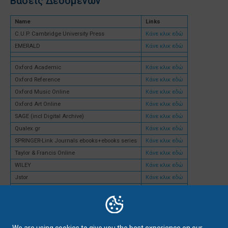
Βάσεις Δεδομένων
Name
Links
C.U.P. Cambridge University Press
Κάνε κλικ εδώ
EMERALD
Κάνε κλικ εδώ
Oxford Academic
Κάνε κλικ εδώ
Oxford Reference
Κάνε κλικ εδώ
Oxford Music Online
Κάνε κλικ εδώ
Oxford Art Online
Κάνε κλικ εδώ
SAGE (incl Digital Archive)
Κάνε κλικ εδώ
Qualex.gr
Κάνε κλικ εδώ
SPRINGER-Link Journals ebooks+ebooks series
Κάνε κλικ εδώ
Taylor & Francis Online
Κάνε κλικ εδώ
WILEY
Κάνε κλικ εδώ
Jstor
Κάνε κλικ εδώ
Ebsco
Κάνε κλικ εδώ
Westlaw UK
Κάνε κλικ εδώ
Westlaw International
Κάνε κλικ εδώ
Proquest Ebook Central
Κάνε κλικ εδώ
We are using cookies to give you the best experience on our